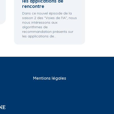
les applications de
rencontre
Dans ce nouvel épisode de la
saison 2 des "Voies de l'IA", nous
nous intéressons aux
algorithmes de
recommandation présents sur
les applications de...
Mentions légales