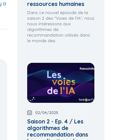
y a
ressources humaines
Dans ce nouvel épisode de la
saison 2 des "Voies de l'IA", nous
nous intéressons aux
algorithmes de
recommandation utilisés dans
le monde des...
02/04/2025
Saison 2 - Ep. 4 / Les
 de la
1.02 Biodiversité:
1.01 Définition et
algorithmes de
perception et usages
enseignements des
recommandation dans
crises du passé