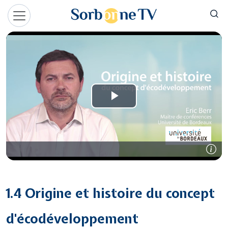
Aller au contenu principal
Panneau de gestion des cookies
1.4 Origine et histoire du concept
d'écodéveloppement