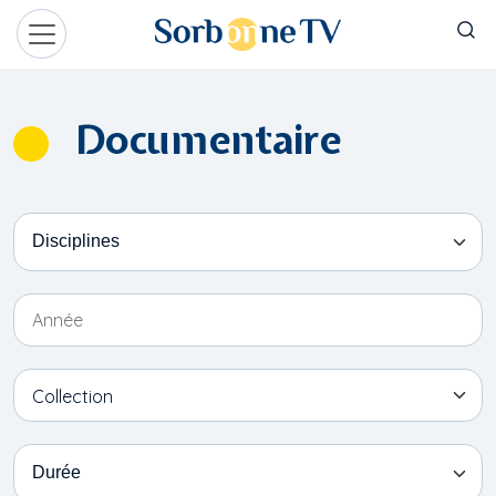
Aller au contenu principal
Panneau de gestion des cookies
Documentaire
Disciplines
Année
Collection
Collection
Durée