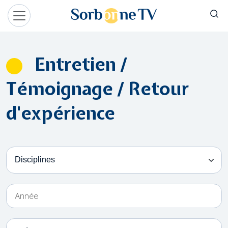
Aller au contenu principal
Panneau de gestion des cookies
Entretien /
Témoignage / Retour
d'expérience
Disciplines
Année
Collection