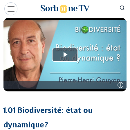
Aller au contenu principal
Panneau de gestion des cookies
1.01 Biodiversité: état ou
dynamique?