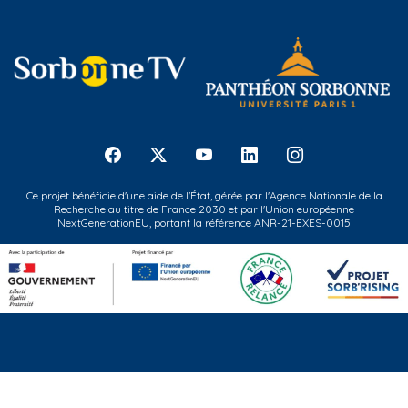
Ce projet bénéficie d'une aide de l'État, gérée par l'Agence Nationale de la
Recherche au titre de France 2030 et par l'Union européenne
NextGenerationEU, portant la référence ANR-21-EXES-0015