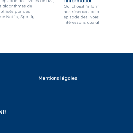
l’information
épisode des "Voies de l'IA",
es algorithmes de
Qui choisit l'information que nous 
tilisés par des
nos réseaux sociaux ? Dans ce nou
 Netflix, Spotify...
épisode des "voies de l'IA", nous no
intéressons aux algorithmes...
Mentions légales