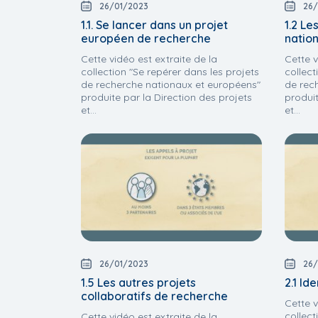
26/01/2023
26/
1.1. Se lancer dans un projet
1.2 Le
européen de recherche
natio
Cette vidéo est extraite de la
Cette v
collection "Se repérer dans les projets
collect
de recherche nationaux et européens"
de rec
produite par la Direction des projets
produit
et...
et...
26/01/2023
26/
1.5 Les autres projets
2.1 Id
collaboratifs de recherche
Cette v
collect
Cette vidéo est extraite de la