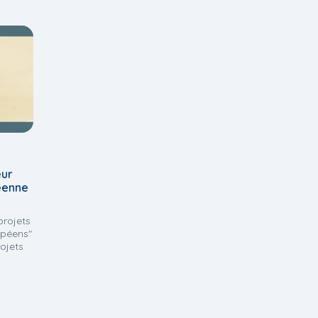
eur
éenne
projets
opéens"
rojets