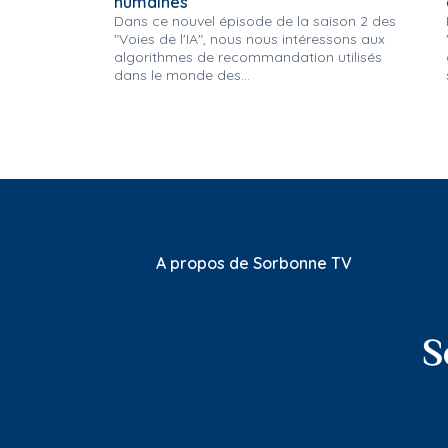
humaines
Dans ce nouvel épisode de la saison 2 des
"Voies de l'IA", nous nous intéressons aux
algorithmes de recommandation utilisés
dans le monde des...
A propos de Sorbonne TV