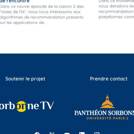
de rencontre
Dans ce troisième 
nous détaillons l
Dans ce nouvel épisode de la saison 2 des
recommandation u
"Voies de l'IA", nous nous intéressons aux
plateformes comme
algorithmes de recommandation présents
sur les applications de...
Soutenir le projet
Prendre contact