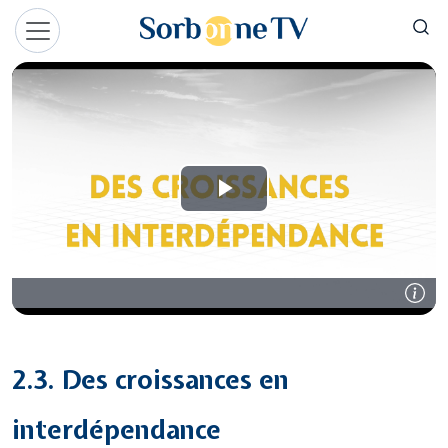
Aller au contenu principal
Panneau de gestion des cookies
2.3. Des croissances en
interdépendance