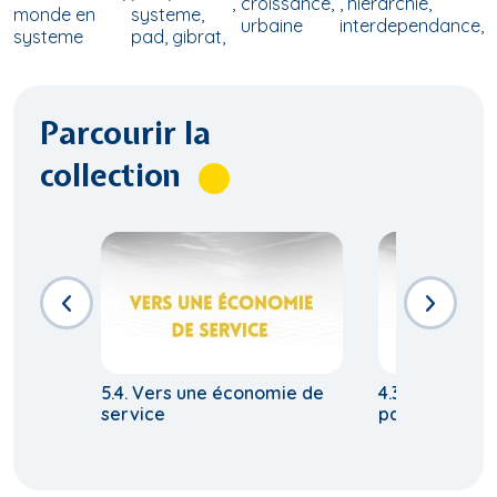
croissance
, hierarchie,
monde en
systeme,
urbaine
interdependance,
systeme
pad, gibrat,
Parcourir la
collection
5.4. Vers une économie de
4.3. Villes rich
service
pauvres