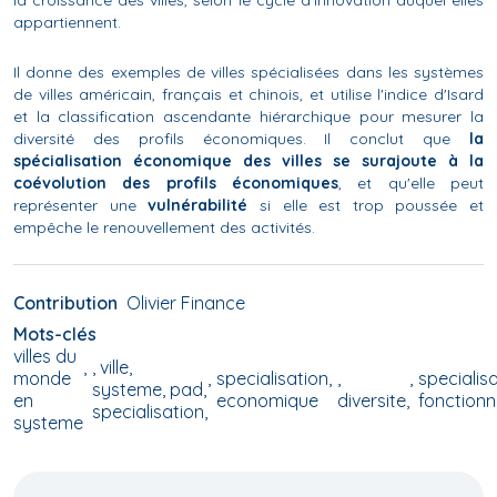
la croissance des villes, selon le cycle d'innovation auquel elles
appartiennent.
Il donne des exemples de villes spécialisées dans les systèmes
de villes américain, français et chinois, et utilise l'indice d'Isard
et la classification ascendante hiérarchique pour mesurer la
diversité des profils économiques. Il conclut que
la
spécialisation économique des villes se surajoute à la
coévolution des profils économiques
, et qu'elle peut
représenter une
vulnérabilité
si elle est trop poussée et
empêche le renouvellement des activités.
Contribution
Olivier Finance
Mots-clés
villes du
, ville,
monde
specialisation
,
specialis
systeme, pad,
en
economique
diversite,
fonctionn
specialisation,
systeme