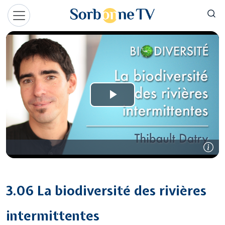
Aller au contenu principal
Panneau de gestion des cookies
3.06 La biodiversité des rivières
intermittentes