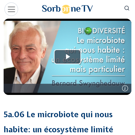
Aller au contenu principal
Panneau de gestion des cookies
5a.06 Le microbiote qui nous
habite: un écosystème limité