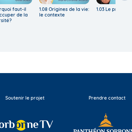
rquoi faut-il
1.08 Origines de la vie:
1.03 Le progrès
ccuper de la
le contexte
rsité?
Soutenir le projet
Prendre contact