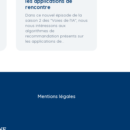
les applications de
rencontre
1.06 État actuel de la
1.02 Biodiversité:
biodiversité
perception et usages
Dans ce nouvel épisode de la
saison 2 des "Voies de l'IA", nous
nous intéressons aux
algorithmes de
recommandation présents sur
les applications de...
Mentions légales