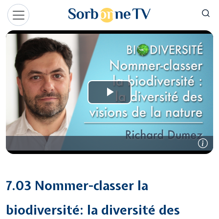
Aller au contenu principal
Panneau de gestion des cookies
7.03 Nommer-classer la
biodiversité: la diversité des