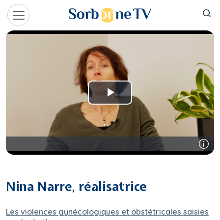
Aller au contenu principal
Panneau de gestion des cookies
Nina Narre, réalisatrice
Les violences gynécologiques et obstétricales saisies