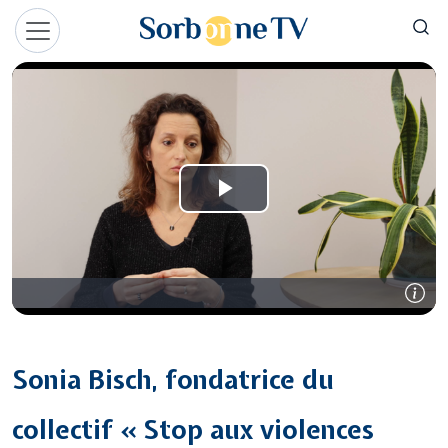
Aller au contenu principal
Panneau de gestion des cookies
Sonia Bisch, fondatrice du
collectif « Stop aux violences