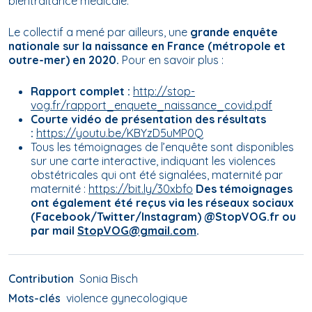
bientraitance médicale.
Le collectif a mené par ailleurs, une
grande enquête
nationale sur la naissance en France (métropole et
outre-mer) en 2020.
Pour en savoir plus :
Rapport complet :
http://stop-
vog.fr/rapport_enquete_naissance_covid.pdf
Courte vidéo de présentation des résultats
:
https://youtu.be/KBYzD5uMP0Q
Tous les témoignages de l’enquête sont disponibles
sur une carte interactive, indiquant les violences
obstétricales qui ont été signalées, maternité par
maternité :
https://bit.ly/30xbfo
Des témoignages
ont également été reçus
via
les réseaux sociaux
(Facebook/Twitter/Instagram) @StopVOG.fr ou
par mail
StopVOG@gmail.com
.
Contribution
Sonia Bisch
Mots-clés
violence gynecologique