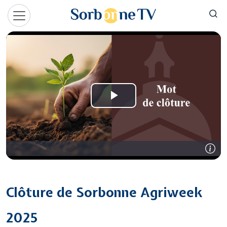
Aller au contenu principal
Panneau de gestion des cookies
Clôture de Sorbonne Agriweek
2025