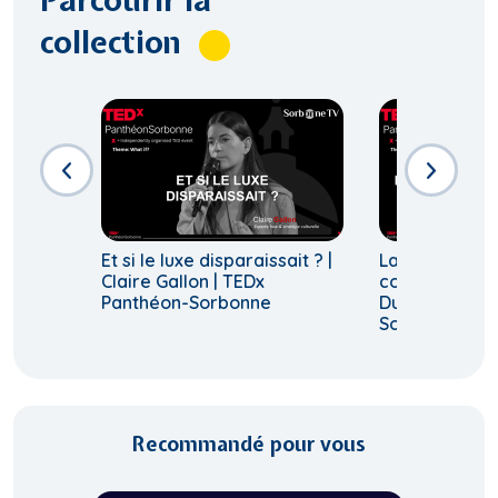
Parcourir la
collection
Et si le luxe disparaissait ? |
La viande, fa
Claire Gallon | TEDx
comme Obélix 
Panthéon-Sorbonne
Dubois | TEDx
Sorbonne
Recommandé pour vous