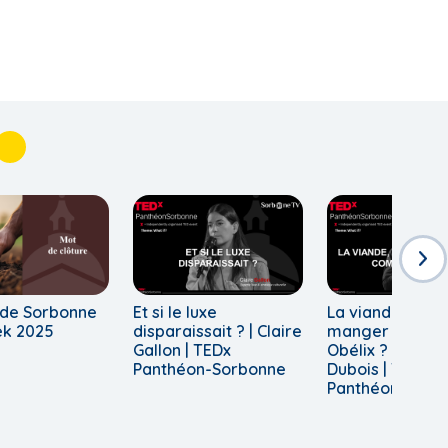
 de Sorbonne
Et si le luxe
La viande, faut-
ek 2025
disparaissait ? | Claire
manger comm
Gallon | TEDx
Obélix ? | Guill
Panthéon-Sorbonne
Dubois | TEDx
Panthéon-Sorb