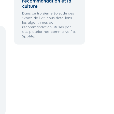
recommandation et la
culture
Dans ce troisième épisode des
"Voies de l'IA", nous détaillons
les algorithmes de
recommandation utilisés par
des plateformes comme Netflix,
Spotify...
il en
Et si le luxe
Et si on n'avait rien à
e
disparaissait ? | Claire
perdre ? | Jonathan
aume
Gallon | TEDx
Anguelov | TEDx
Panthéon-Sorbonne
Panthéon-Sorbonne
onne