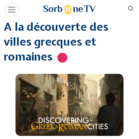
Aller au contenu principal
Panneau de gestion des cookies
A la découverte des
villes grecques et
romaines